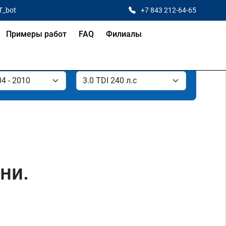
T_bot
+7 843 212-64-65
Примеры работ
FAQ
Филиалы
ни.