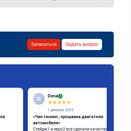
Записаться
Задать вопрос
Dima
✓
D
★
★
★
★
★
1 декабря 2025
еля
«Чип тюнинг, прошивка двигателя
автомобиля»
Стейдж1 и евро2 все сделали качественно. 