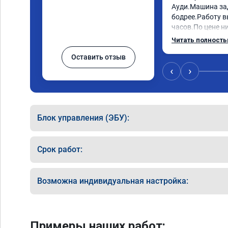
Ауди.Машина за
бодрее.Работу в
часов.По цене ни
как договаривал
Читать полност
работы возникал
Оставить отзыв
консультировал 
знаю,куда ехать 
‹
›
авто.Однозначно
как грамотного 
Блок управления (ЭБУ):
Срок работ:
Возможна индивидуальная настройка:
Примеры наших работ: