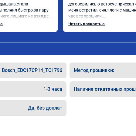
дышала,стала 
договорились о встрече,приехал 
ыполнил быстро,за пару 
меня встретил, снял логи с машин
чего лишнего не взял,всё 
час все прошили.

ись заранее.После 
Арман спасибо тебе огромное, ма
ью
Читать полностью
и вопросы,всегда 
летела а не поехала! Как писал ра
и был на связи.Теперь 
личку Арману смерть с косой догн
в случае поломки 
может 🤣машина едет не в себя, е
 рекомендую Алексея 
спасибо вам!!!!!!!
специалиста!
Bosch_EDC17CP14_TC1796
Метод прошивки:
1-3 часа
Наличие откатанных прош
Да, без доплат