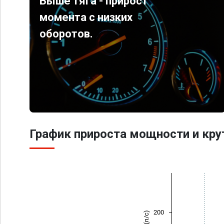
Выше тяга - прирост
момента с низких
оборотов.
График прироста мощности и кр
200