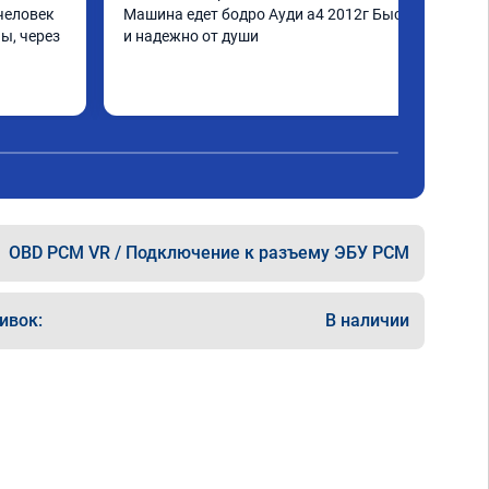
человек 
Машина едет бодро Ауди а4 2012г Быстро 
ы, через 
и надежно от души
шинка по 
нее в 
ать не 
ще раз 
OBD PCM VR / Подключение к разъему ЭБУ PCM
ивок:
В наличии