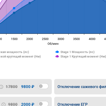
00
1500
2000
2500
3000
3500
4000
4
Об/мин
кая мощность (лс)
Stage 1 Мощность (лс)
кой крутящий момент (Нм)
Stage 1 Крутящий момент (Нм
17800
9800 ₽
Отключение сажевого фил
9800
2000 ₽
Отключение ЕГР