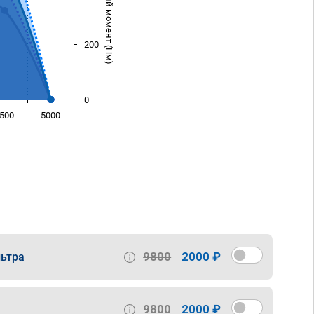
Крутящий момент (Нм)
200
0
500
5000
)
9800
2000 ₽
ьтра
9800
2000 ₽