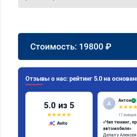
Стоимость:
19800
₽
Отзывы о нас: рейтинг 5.0 на основан
Антон
✓
А
5.0 из 5
★
★
★
★
★
★
★
★
17 января
«Чип тюнинг, п
Avito
автомобиля»
Делал у Алексея