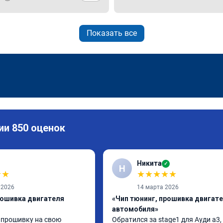
Показать все
ии 850 оценок
Никита
✓
Н
★
★
★
★
★
★
★
 2026
14 марта 2026
рошивка двигателя
«Чип тюнинг, прошивка двигат
автомобиля»
 прошивку на свою 
Обратился за stage1 для Ауди а3, 