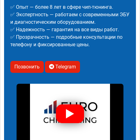
✅ Опыт — более 8 лет в сфере чип-тюнинга.
✅ Экспертность — работаем с современными ЭБУ
и диагностическим оборудованием.
✅ Надежность — гарантия на все виды работ.
✅ Прозрачность — подробные консультации по
телефону и фиксированные цены.
Позвонить
Telegram