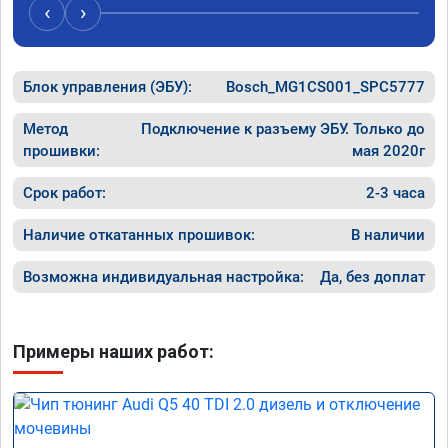
случае поломки авто.Однозначно 
может 
‹
›
рекомендую Алексея как грамотного 
спасибо 
специалиста!
Блок управления (ЭБУ):
Bosch_MG1CS001_SPC5777
Метод
Подключение к разъему ЭБУ. Только до
прошивки:
мая 2020г
Срок работ:
2-3 часа
Наличие откатанных прошивок:
В наличии
Возможна индивидуальная настройка:
Да, без доплат
Примеры наших работ: