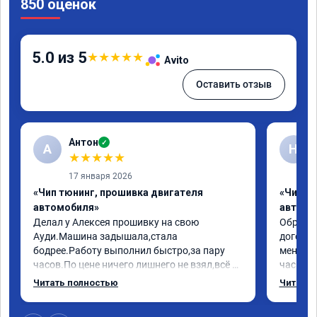
850 оценок
5.0 из 5
★
★
★
★
★
Avito
Оставить отзыв
Антон
✓
А
Н
★
★
★
★
★
17 января 2026
«Чип тюнинг, прошивка двигателя
«Чип т
автомобиля»
автомо
Делал у Алексея прошивку на свою 
Обратилс
Ауди.Машина задышала,стала 
договор
бодрее.Работу выполнил быстро,за пару 
меня вс
часов.По цене ничего лишнего не взял,всё 
час все
как договаривались заранее.После работы 
Арман с
Читать полностью
Читать 
возникали вопросы,всегда консультировал 
летела а
и был на связи.Теперь знаю,куда ехать в 
личку А