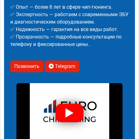
✅ Опыт — более 8 лет в сфере чип-тюнинга.
✅ Экспертность — работаем с современными ЭБУ
и диагностическим оборудованием.
✅ Надежность — гарантия на все виды работ.
✅ Прозрачность — подробные консультации по
телефону и фиксированные цены.
Позвонить
Telegram