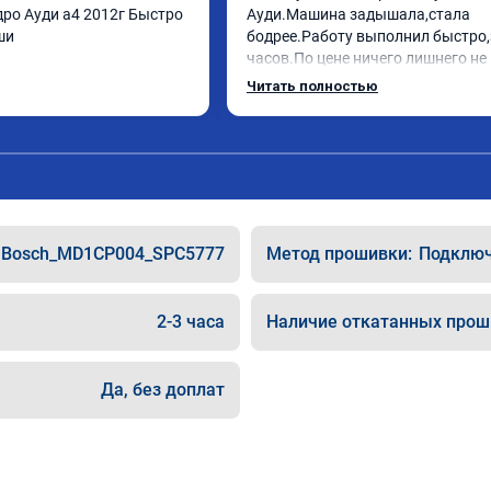
ро Ауди а4 2012г Быстро 
Ауди.Машина задышала,стала 
ши
бодрее.Работу выполнил быстро,з
часов.По цене ничего лишнего не 
как договаривались заранее.Посл
Читать полностью
работы возникали вопросы,всегд
консультировал и был на связи.Т
знаю,куда ехать в случае поломки
авто.Однозначно рекомендую Але
как грамотного специалиста!
Bosch_MD1CP004_SPC5777
Метод прошивки:
Подключе
2-3 часа
Наличие откатанных прош
Да, без доплат