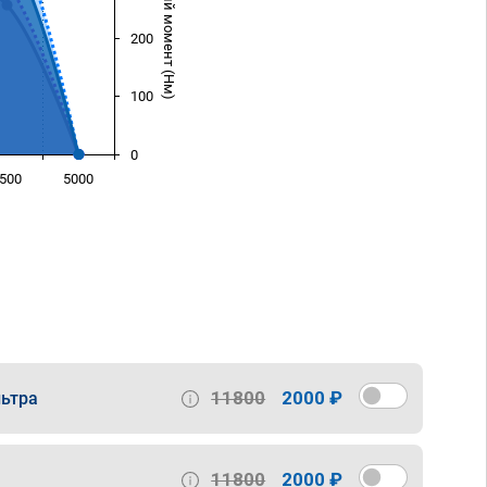
Крутящий момент (Нм)
200
100
0
500
5000
)
11800
2000 ₽
ьтра
11800
2000 ₽