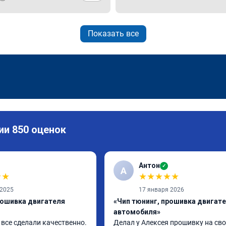
Показать все
ии 850 оценок
Антон
✓
А
★
★
★
★
★
★
★
 2025
17 января 2026
рошивка двигателя
«Чип тюнинг, прошивка двигат
автомобиля»
все сделали качественно. 
Делал у Алексея прошивку на сво