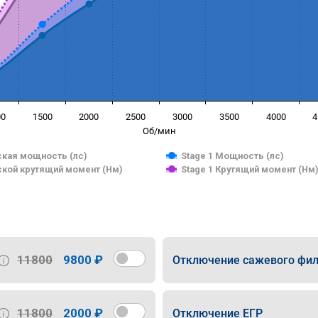
00
1500
2000
2500
3000
3500
4000
4
Об/мин
кая мощность (лс)
Stage 1 Мощность (лс)
кой крутящий момент (Нм)
Stage 1 Крутящий момент (Нм
11800
9800 ₽
Отключение сажевого фил
11800
2000 ₽
Отключение ЕГР