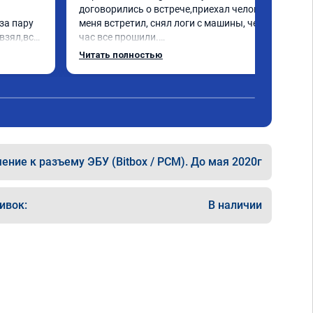
договорились о встрече,приехал человек 
а пару 
меня встретил, снял логи с машины, через 
взял,всё 
час все прошили.

е 
Арман спасибо тебе огромное, машинка по 
Читать полностью
а 
летела а не поехала! Как писал ранее в 
еперь 
личку Арману смерть с косой догнать не 
 
может 🤣машина едет не в себя, еще раз 
ксея 
спасибо вам!!!!!!!
ние к разъему ЭБУ (Bitbox / PCM). До мая 2020г
ивок:
В наличии