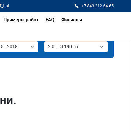
T_bot
+7 843 212-64-65
Примеры работ
FAQ
Филиалы
ни.