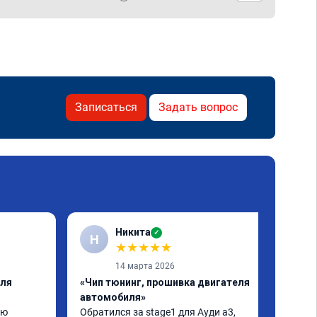
Записаться
Задать вопрос
Никита
✓
Н
★
★
★
★
★
14 марта 2026
еля
«Чип тюнинг, прошивка двигателя
автомобиля»
ю 
Обратился за stage1 для Ауди а3, 