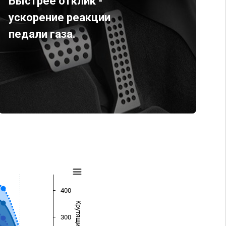
Быстрее отклик -
ускорение реакции
педали газа.
400
300