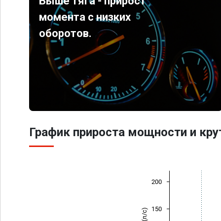
Выше тяга - прирост
момента с низких
оборотов.
График прироста мощности и кр
200
150