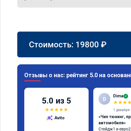
Стоимость:
19800
₽
Отзывы о нас: рейтинг 5.0 на основан
Dima
✓
D
5.0 из 5
★
★
★
★
★
★
★
★
1 декабря
«Чип тюнинг, п
Avito
автомобиля»
Стейдж1 и евро2 