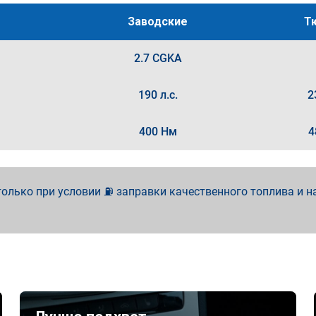
Заводские
Т
2.7 CGKA
190 л.с.
2
400 Нм
4
олько при условии ⛽ заправки качественного топлива и н