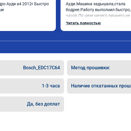
ро Ауди а4 2012г Быстро 
Ауди.Машина задышала,стала 
ши
бодрее.Работу выполнил быстро,з
часов.По цене ничего лишнего не 
как договаривались заранее.Посл
Читать полностью
работы возникали вопросы,всегд
консультировал и был на связи.Т
знаю,куда ехать в случае поломки
авто.Однозначно рекомендую Але
как грамотного специалиста!
Bosch_EDC17C64
Метод прошивки:
1-3 часа
Наличие откатанных прош
Да, без доплат