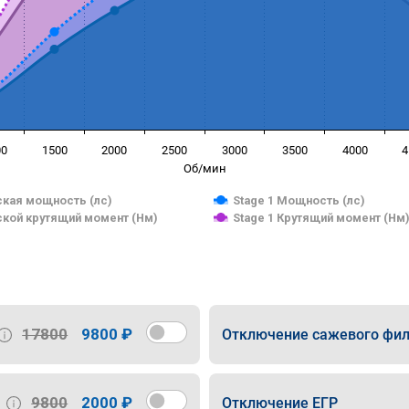
00
1500
2000
2500
3000
3500
4000
4
Об/мин
кая мощность (лс)
Stage 1 Мощность (лс)
кой крутящий момент (Нм)
Stage 1 Крутящий момент (Нм
17800
9800 ₽
Отключение сажевого фил
9800
2000 ₽
Отключение ЕГР