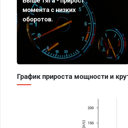
Выше тяга - прирост
момента с низких
оборотов.
График прироста мощности и кр
200
150