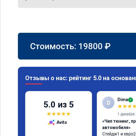
Стоимость:
19800
₽
Отзывы о нас: рейтинг 5.0 на основан
Dima
✓
D
5.0 из 5
★
★
★
★
★
★
★
★
1 декабря
«Чип тюнинг, п
Avito
автомобиля»
Стейдж1 и евро2 