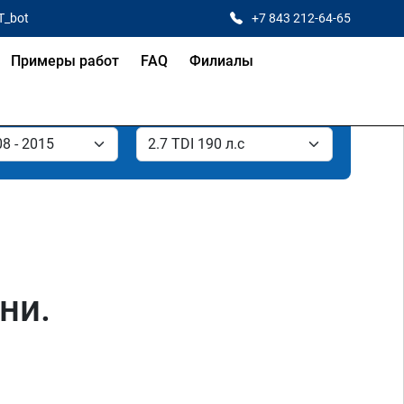
T_bot
+7 843 212-64-65
Примеры работ
FAQ
Филиалы
ни.