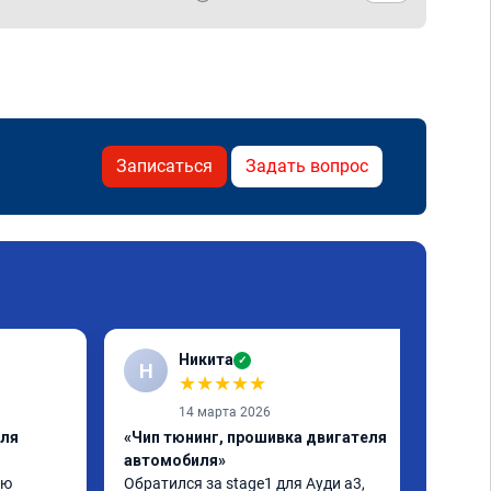
Записаться
Задать вопрос
Никита
✓
Н
★
★
★
★
★
14 марта 2026
еля
«Чип тюнинг, прошивка двигателя
автомобиля»
ю 
Обратился за stage1 для Ауди а3, 