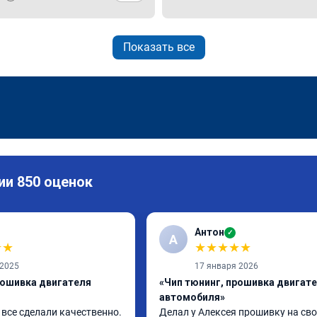
Показать все
ии 850 оценок
Антон
✓
А
★
★
★
★
★
★
★
 2025
17 января 2026
рошивка двигателя
«Чип тюнинг, прошивка двигат
автомобиля»
все сделали качественно. 
Делал у Алексея прошивку на сво