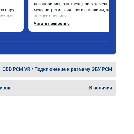
договорились о встрече,приехал человек 
а пару 
меня встретил, снял логи с машины, через 
взял,всё 
час все прошили.

е 
Арман спасибо тебе огромное, машинка по 
Читать полностью
а 
летела а не поехала! Как писал ранее в 
еперь 
личку Арману смерть с косой догнать не 
 
может 🤣машина едет не в себя, еще раз 
ксея 
спасибо вам!!!!!!!
OBD PCM VR / Подключение к разъему ЭБУ PCM
ивок:
В наличии