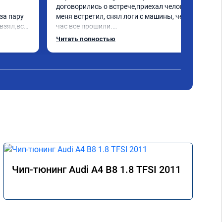
договорились о встрече,приехал человек 
а пару 
меня встретил, снял логи с машины, через 
взял,всё 
час все прошили.

е 
Арман спасибо тебе огромное, машинка по 
Читать полностью
а 
летела а не поехала! Как писал ранее в 
еперь 
личку Арману смерть с косой догнать не 
 
может 🤣машина едет не в себя, еще раз 
ксея 
спасибо вам!!!!!!!
Чип-тюнинг Audi A4 B8 1.8 TFSI 2011