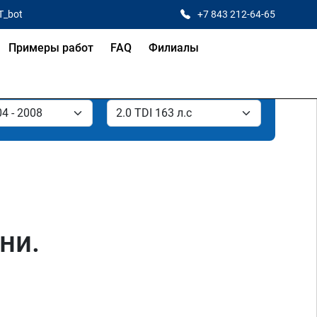
T_bot
+7 843 212-64-65
Примеры работ
FAQ
Филиалы
ни.