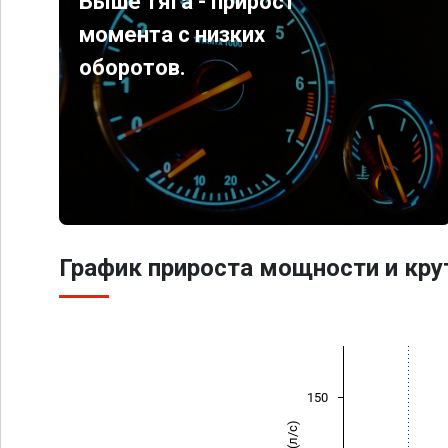
Выше тяга - прирост
момента с низких
оборотов.
График прироста мощности и кр
150