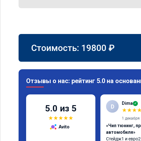
Стоимость:
19800
₽
Отзывы о нас: рейтинг 5.0 на основан
Dima
✓
D
5.0 из 5
★
★
★
★
★
★
★
★
1 декабря
«Чип тюнинг, п
Avito
автомобиля»
Стейдж1 и евро2 