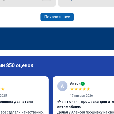
Показать все
ии 850 оценок
Антон
✓
А
★
★
★
★
★
★
★
 2025
17 января 2026
рошивка двигателя
«Чип тюнинг, прошивка двигат
автомобиля»
все сделали качественно. 
Делал у Алексея прошивку на сво