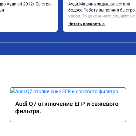
ро Ауди а4 2012г Быстро 
Ауди.Машина задышала,стала 
ши
бодрее.Работу выполнил быстро,з
часов.По цене ничего лишнего не 
как договаривались заранее.Посл
Читать полностью
работы возникали вопросы,всегд
консультировал и был на связи.Т
знаю,куда ехать в случае поломки
авто.Однозначно рекомендую Але
как грамотного специалиста!
Audi Q7 отключение ЕГР и сажевого
фильтра.