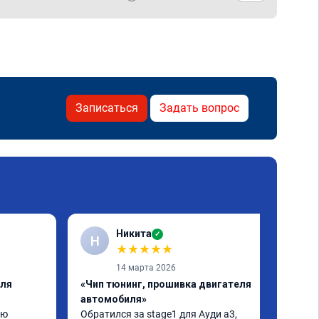
Записаться
Задать вопрос
Никита
✓
Н
★
★
★
★
★
14 марта 2026
еля
«Чип тюнинг, прошивка двигателя
автомобиля»
ю 
Обратился за stage1 для Ауди а3, 