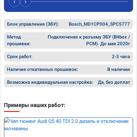
‹
›
спасибо вам!!!!!!!
рекомен
специал
Блок управления (ЭБУ):
Bosch_MD1CP004_SPC5777
Метод
Подключение к разъему ЭБУ (Bitbox /
прошивки:
PCM). До мая 2020г
Срок работ:
2-3 часа
Наличие откатанных прошивок:
В наличии
Возможна индивидуальная настройка:
Да, без доплат
Примеры наших работ: