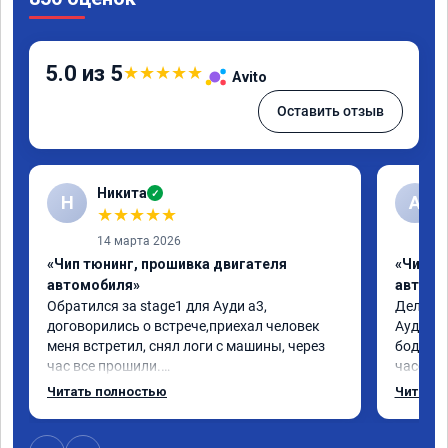
5.0 из 5
★
★
★
★
★
Avito
Оставить отзыв
Никита
✓
Н
А
★
★
★
★
★
14 марта 2026
«Чип тюнинг, прошивка двигателя
«Чип т
автомобиля»
автомо
Обратился за stage1 для Ауди а3, 
Делал у
договорились о встрече,приехал человек 
Ауди.Ма
меня встретил, снял логи с машины, через 
бодрее.
час все прошили.

часов.П
Арман спасибо тебе огромное, машинка по 
как дог
Читать полностью
Читать 
летела а не поехала! Как писал ранее в 
возника
личку Арману смерть с косой догнать не 
и был н
может 🤣машина едет не в себя, еще раз 
случае 