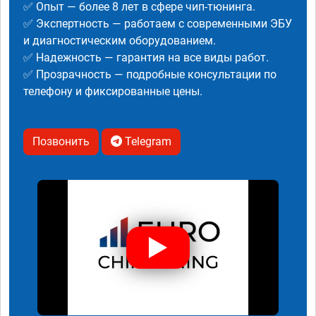
✅ Опыт — более 8 лет в сфере чип-тюнинга.
✅ Экспертность — работаем с современными ЭБУ
и диагностическим оборудованием.
✅ Надежность — гарантия на все виды работ.
✅ Прозрачность — подробные консультации по
телефону и фиксированные цены.
Позвонить
Telegram