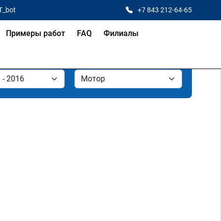
T_bot
+7 843 212-64-65
Примеры работ
FAQ
Филиалы