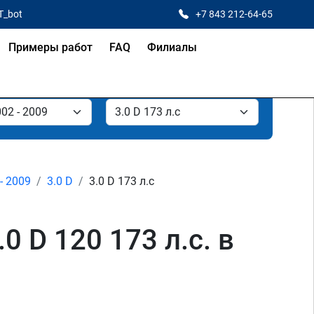
T_bot
+7 843 212-64-65
Примеры работ
FAQ
Филиалы
 - 2009
3.0 D
3.0 D 173 л.с
0 D 120 173 л.с. в