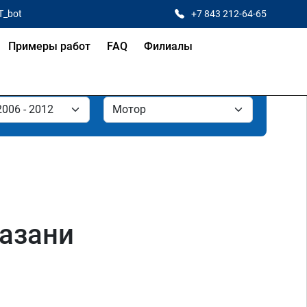
T_bot
+7 843 212-64-65
Примеры работ
FAQ
Филиалы
Казани