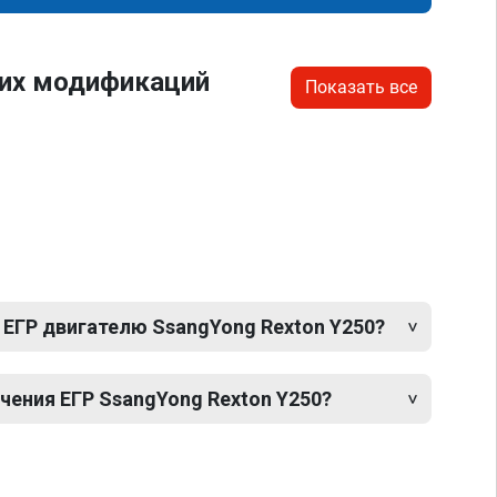
гих модификаций
Показать все
 ЕГР двигателю SsangYong Rexton Y250?
ения ЕГР SsangYong Rexton Y250?