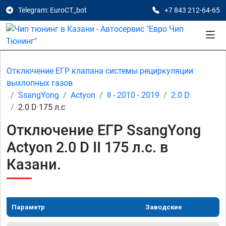
Telegram: EuroCT_bot
+7 843 212-64-65
Отключение ЕГР клапана системы рециркуляции
выхлопных газов
SsangYong
Actyon
II - 2010 - 2019
2.0 D
2.0 D 175 л.с
Отключение ЕГР SsangYong
Actyon 2.0 D II 175 л.с. в
Казани.
Параметр
Заводские