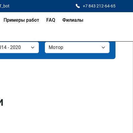
T_bot
+7 843 212-64-65
Примеры работ
FAQ
Филиалы
и