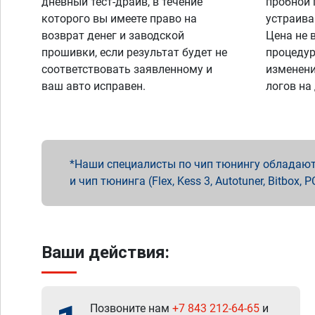
дневный тест-драйв, в течение
пробной 
которого вы имеете право на
устраива
возврат денег и заводской
Цена не 
прошивки, если результат будет не
процедур
соответствовать заявленному и
изменени
ваш авто исправен.
логов на
Наши специалисты по чип тюнингу обладают 
и чип тюнинга (Flex, Kess 3, Autotuner, Bitbo
Ваши действия:
Позвоните нам
+7 843 212-64-65
и