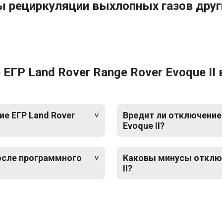
ы рециркуляции выхлопных газов дру
ГР Land Rover Range Rover Evoque II
е ЕГР Land Rover
Вредит ли отключение 
Evoque II?
после программного
Каковы минусы отключ
II?