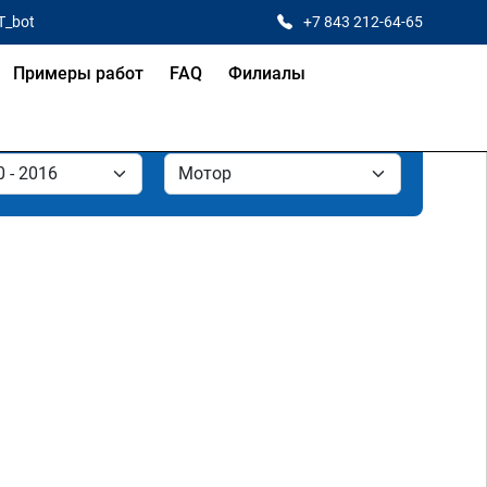
T_bot
+7 843 212-64-65
Примеры работ
FAQ
Филиалы