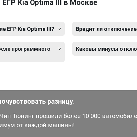
ГР Kia Optima III в Москве
ЕГР Kia Optima III?
Вредит ли отключение 
после программного
Каковы минусы отключе
почувствовать разницу.
ип Тюнинг прошили более 10 000 автомобилей
симум от каждой машины!