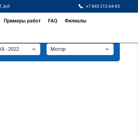
T_bot
+7 843 212-64-65
Примеры работ
FAQ
Филиалы