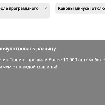
после программного
Каковы минусы отключ
почувствовать разницу.
ип Тюнинг прошили более 10 000 автомобилей
симум от каждой машины!