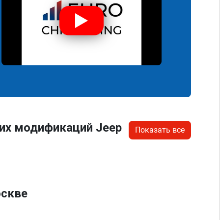
их модификаций Jeep
Показать все
оскве