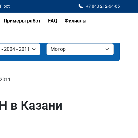
T_bot
+7 843 212-64-65
Примеры работ
FAQ
Филиалы
 2011
H в Казани