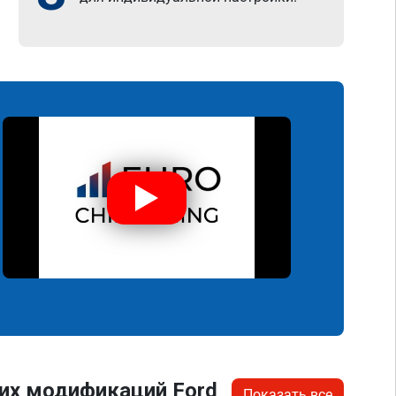
их модификаций Ford
Показать все