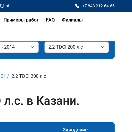
T_bot
+7 843 212-64-65
Примеры работ
FAQ
Филиалы
DCI
2.2 TDCI 200 л.с
л.с. в Казани.
Заводские