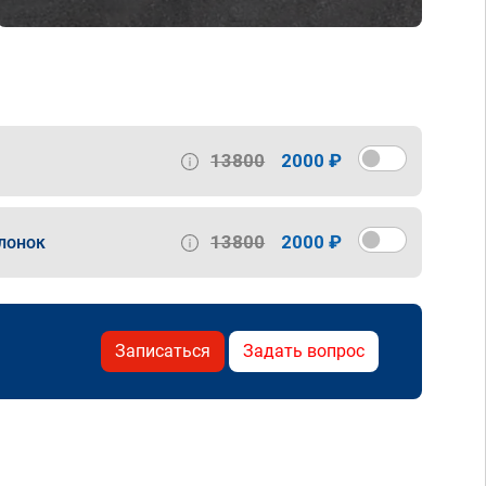
13800
2000 ₽
13800
2000 ₽
лонок
Записаться
Задать вопрос