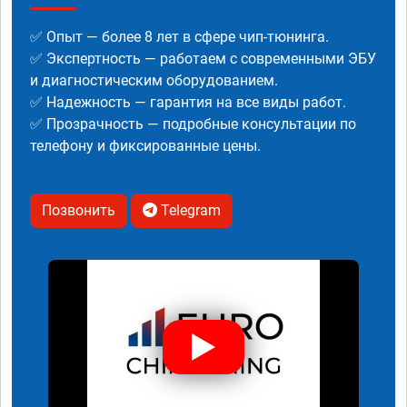
✅ Опыт — более 8 лет в сфере чип-тюнинга.
✅ Экспертность — работаем с современными ЭБУ
и диагностическим оборудованием.
✅ Надежность — гарантия на все виды работ.
✅ Прозрачность — подробные консультации по
телефону и фиксированные цены.
Позвонить
Telegram