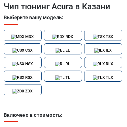
Чип тюнинг Acura в Казани
Выберите вашу модель:
MDX
RDX
TSX
CSX
EL
ILX
NSX
RL
RLX
RSX
TL
TLX
ZDX
Включено в стоимость: